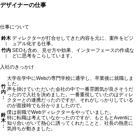
デザイナーの仕事
仕事について
鈴木
ディレクターが打合せしてきた内容を元に、案件をビジ
：
ュアル化する仕事。
竹内
SEOも含め、見せ方や効果、インターフェースの作成な
：
どに思考をこらしています。
入社のきっかけ
大学在学中にWebの専門学校に通学し、卒業後に就職しま
した。
竹
声を掛けていただいた会社の中で一番雰囲気が良さそうだ
内
ったので入社を決めました。一番重視していたのはディレ
：
クターとの連携だったのですが、それがしっかりしている
のが面接時でも分かりましたので。
僕は前職でWebディレクターをやっていました。
鈴
特に転職は考えていなかったのですが、もともとAventiに
木
知り合いがいて熱心に誘ってくれたことと、社長の熱意に
：
気持ちが動きました。