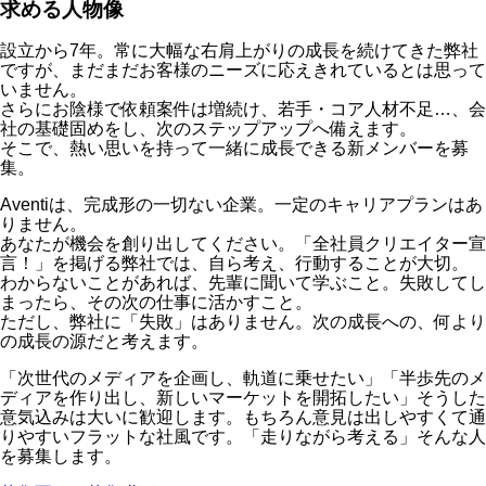
求める人物像
設立から7年。常に大幅な右肩上がりの成長を続けてきた弊社
ですが、まだまだお客様のニーズに応えきれているとは思って
いません。
さらにお陰様で依頼案件は増続け、若手・コア人材不足…、会
社の基礎固めをし、次のステップアップへ備えます。
そこで、熱い思いを持って一緒に成長できる新メンバーを募
集。
Aventiは、完成形の一切ない企業。一定のキャリアプランはあ
りません。
あなたが機会を創り出してください。「全社員クリエイター宣
言！」を掲げる弊社では、自ら考え、行動することが大切。
わからないことがあれば、先輩に聞いて学ぶこと。失敗してし
まったら、その次の仕事に活かすこと。
ただし、弊社に「失敗」はありません。次の成長への、何より
の成長の源だと考えます。
「次世代のメディアを企画し、軌道に乗せたい」「半歩先のメ
ディアを作り出し、新しいマーケットを開拓したい」そうした
意気込みは大いに歓迎します。もちろん意見は出しやすくて通
りやすいフラットな社風です。「走りながら考える」そんな人
を募集します。