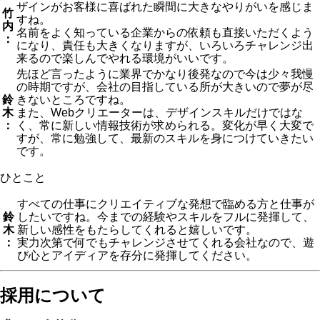
ザインがお客様に喜ばれた瞬間に大きなやりがいを感じま
竹
すね。
内
名前をよく知っている企業からの依頼も直接いただくよう
：
になり、責任も大きくなりますが、いろいろチャレンジ出
来るので楽しんでやれる環境がいいです。
先ほど言ったように業界でかなり後発なので今は少々我慢
の時期ですが、会社の目指している所が大きいので夢が尽
鈴
きないところですね。
木
また、Webクリエーターは、デザインスキルだけではな
：
く、常に新しい情報技術が求められる。変化が早く大変で
すが、常に勉強して、最新のスキルを身につけていきたい
です。
ひとこと
すべての仕事にクリエイティブな発想で臨める方と仕事が
鈴
したいですね。今までの経験やスキルをフルに発揮して、
木
新しい感性をもたらしてくれると嬉しいです。
：
実力次第で何でもチャレンジさせてくれる会社なので、遊
び心とアイディアを存分に発揮してください。
採用について