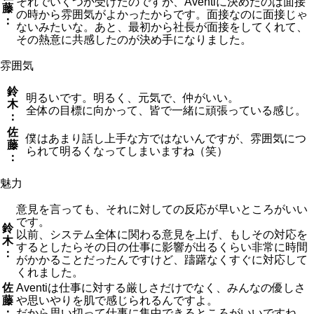
それでいくつか受けたのですが、Aventiに決めたのは面接
藤
の時から雰囲気がよかったからです。面接なのに面接じゃ
：
ないみたいな。あと、最初から社長が面接をしてくれて、
その熱意に共感したのが決め手になりました。
雰囲気
鈴
明るいです。明るく、元気で、仲がいい。
木
全体の目標に向かって、皆で一緒に頑張っている感じ。
：
佐
僕はあまり話し上手な方ではないんですが、雰囲気につ
藤
られて明るくなってしまいますね（笑）
：
魅力
意見を言っても、それに対しての反応が早いところがいい
です。
鈴
以前、システム全体に関わる意見を上げ、もしその対応を
木
するとしたらその日の仕事に影響が出るくらい非常に時間
：
がかかることだったんですけど、躊躇なくすぐに対応して
くれました。
佐
Aventiは仕事に対する厳しさだけでなく、みんなの優しさ
藤
や思いやりを肌で感じられるんですよ。
：
だから思い切って仕事に集中できるところがいいですね。