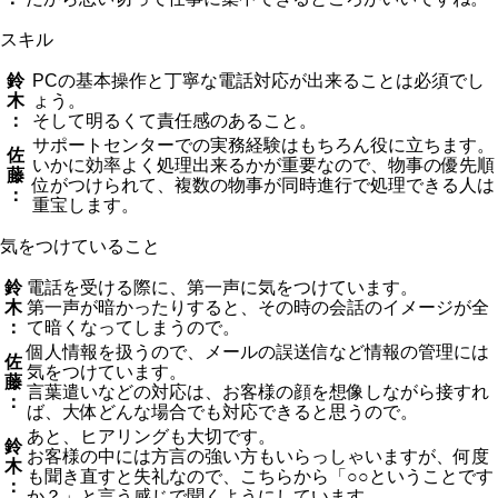
スキル
鈴
PCの基本操作と丁寧な電話対応が出来ることは必須でし
木
ょう。
：
そして明るくて責任感のあること。
サポートセンターでの実務経験はもちろん役に立ちます。
佐
いかに効率よく処理出来るかが重要なので、物事の優先順
藤
位がつけられて、複数の物事が同時進行で処理できる人は
：
重宝します。
気をつけていること
鈴
電話を受ける際に、第一声に気をつけています。
木
第一声が暗かったりすると、その時の会話のイメージが全
：
て暗くなってしまうので。
個人情報を扱うので、メールの誤送信など情報の管理には
佐
気をつけています。
藤
言葉遣いなどの対応は、お客様の顔を想像しながら接すれ
：
ば、大体どんな場合でも対応できると思うので。
あと、ヒアリングも大切です。
鈴
お客様の中には方言の強い方もいらっしゃいますが、何度
木
も聞き直すと失礼なので、こちらから「○○ということです
：
か？」と言う感じで聞くようにしています。