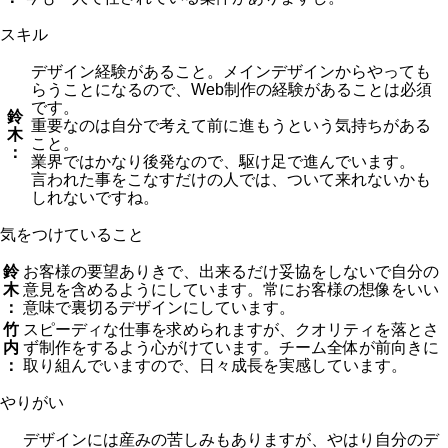
スキル
デザイン経験があること。メインデザインからやっても
らうことになるので、Web制作の経験があることは必須
です。
鈴
重要なのは自分で考えて前に進もうという気持ちがある
木
こと。
：
業界ではかなり後発なので、駆け足で進んでいます。
言われた事をこなすだけの人では、ついて来れないかも
しれないですね。
気をつけていること
鈴
お客様の要望ありきで、出来るだけ妥協をしないで自分の
木
意見を含めるようにしています。常にお客様の想像をいい
：
意味で裏切るデザインにしています。
竹
スピーディな仕事を求められますが、クオリティを落とさ
内
ず制作をするよう心がけています。チーム全体が前向きに
：
取り組んでいますので、日々成長を実感しています。
やりがい
デザインには産みの苦しみもありますが、やはり自分のデ