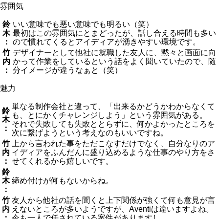
雰囲気
鈴
いい意味でも悪い意味でも明るい（笑）
木
最初はこの雰囲気にとまどったが、話し合える時間も多い
：
ので慣れてくるとアイディアが湧きやすい環境です。
竹
デザイナーとして他社に就職した友人に、黙々と画面に向
内
かって作業をしているという話をよく聞いていたので、随
：
分イメージが違うなぁと（笑）
魅力
単なる制作会社と違って、「出来るかどうかわからなくて
鈴
も、とにかくチャレンジしよう」という雰囲気がある。
木
それで失敗しても失敗ととらずに、何かよかったところを
：
次に繋げようという考えなのもいいですね。
竹
上から言われた事をただこなすだけでなく、自分なりのア
内
イディアをふんだんに盛り込めるような仕事のやり方をさ
：
せてくれるから嬉しいです。
鈴
木
締め付けが何もないからね。
：
竹
友人から他社の話を聞くと上下関係が強くて何も意見が言
内
えないところが多いようですが、Aventiは違いますよね。
：
今も一人で任されている案件がありますし。