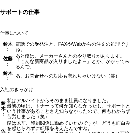
サポートの仕事
仕事について
鈴木
電話での受発注と、FAXやWebからの注文の処理です
：
ね。
あと僕は、メーカーさんとのやり取りがあります。
佐藤
「こんな新商品が入りましたよ～」とか、かかって来
：
るんで。
鈴木
あ、お問合せへの対応も忘れちゃいけない（笑）
：
入社のきっかけ
私はアルバイトからそのまま社員になりました。
鈴
最初の頃は、トナーって何か知らなかったし、サポートと
木
いう仕事があることさえ知らなかったので、何もわからず
：
苦労しました（笑）
僕は以前、印刷関係に勤めていたのですが、どうも面白み
を感じられずに転職を考えたんですね。
佐